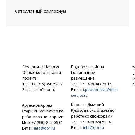
Сателлитный симпозиум
Семернина Наталья
Подобреева Инна
Т
Общая координация
Гостиничное
С
проекта
размещение
М
Тел.: +7 (915) 350-52-17
Тел.: +7 (926) 043-75-15
E
E-mail: info@oor.ru
E-mail:
i.podobreeva@djet-
service.ru
Королев Дмитрий
Арутюнов Артём
Руководитель отдела по
Старший менеджер по
работе со спонсорами
работе со спонсорами
Тел.: +7 (926) 924-50-02
Моб. +7 (930) 805-06-01
E-mail:
info@oor.ru
E-mail:
info@oor.ru