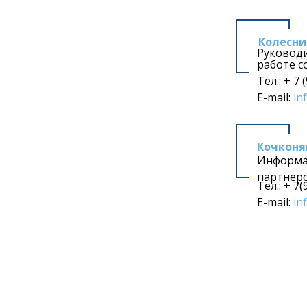
Колесни
Руководи
работе с
Тел.: + 7 
E-mail:
in
Кочконя
Информа
партнер
Тел.: + 7
E-mail:
in