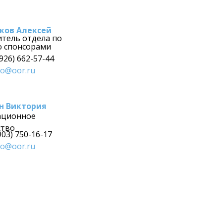
ков Алексей
тель отдела по
о спонсорами
(926) 662-57-44
fo@oor.ru
н Виктория
ционное
ство
(903) 750-16-17
fo@oor.ru