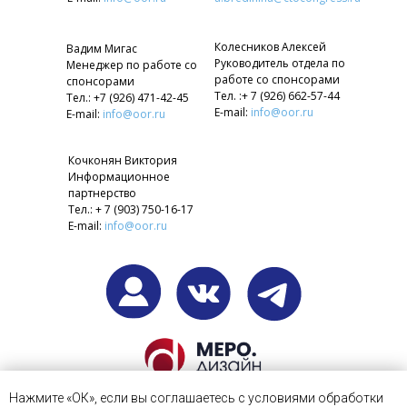
Колесников Алексей
Вадим Мигас
Руководитель отдела по
Менеджер по работе со
работе со спонсорами
спонсорами
Тел. :+ 7 (926) 662-57-44
Тел.: +7 (926) 471-42-45
E-mail:
info@oor.ru
E-mail:
info@oor.ru
Кочконян Виктория
Информационное
партнерство
Тел.: + 7 (903) 750-16-17
E-mail:
info@oor.ru
Web-дизайн, разработка
Нажмите «ОК», если вы соглашаетесь с условиями обработки
сайта
МЕРОдизайн