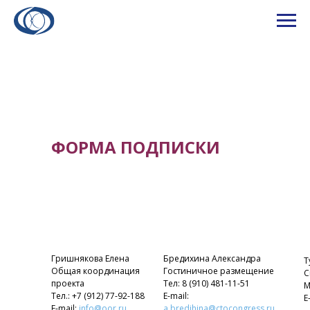
ФОРМА ПОДПИСКИ
Гришнякова Елена
Бредихина Александра
Т
СКАЧАТЬ ПРОГРАММУ
Общая координация
Гостиничное размещение
С
проекта
Тел: 8 (910) 481-11-51
М
Тел.: +7 (912) 77-92-188
E-mail:
E
E-mail:
info@oor.ru
a.bredihina@ctocongress.ru