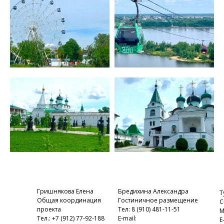
Гришнякова Елена
Бредихина Александра
Т
Общая координация
Гостиничное размещение
С
проекта
Тел: 8 (910) 481-11-51
М
Тел.: +7 (912) 77-92-188
E-mail:
E