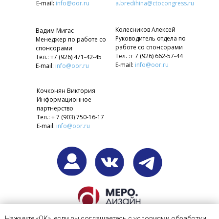
E-mail:
info@oor.ru
a.bredihina@ctocongress.ru
Колесников Алексей
Вадим Мигас
Руководитель отдела по
Менеджер по работе со
работе со спонсорами
спонсорами
Тел. :+ 7 (926) 662-57-44
Тел.: +7 (926) 471-42-45
E-mail:
info@oor.ru
E-mail:
info@oor.ru
Кочконян Виктория
Информационное
партнерство
Тел.: + 7 (903) 750-16-17
E-mail:
info@oor.ru
Web-дизайн, разработка
Нажмите «ОК», если вы соглашаетесь с условиями обработки